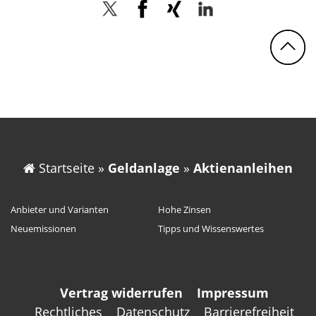
Twitter
Facebook
Xing
LinkedIn
N
Startseite
»
Geldanlage
»
Aktienanleihen
Anbieter und Varianten
Hohe Zinsen
Neuemissionen
Tipps und Wissenswertes
Vertrag widerrufen
Impressum
Rechtliches
Datenschutz
Barrierefreiheit