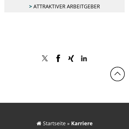
ATTRAKTIVER ARBEITGEBER
Twitter
Facebook
Xing
LinkedIn
N
Startseite
»
Karriere