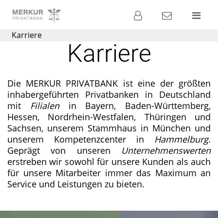
Banking
Kontakt
Menü
Karriere
Die
Karriere
Privatbank für
Ihre
Geldanlage
Die MERKUR PRIVATBANK ist eine der größten
inhabergeführten Privatbanken in Deutschland
mit
Filialen
in Bayern, Baden-Württemberg,
Hessen, Nordrhein-Westfalen, Thüringen und
Sachsen, unserem Stammhaus in München und
unserem Kompetenzcenter in
Hammelburg
.
Geprägt von unseren
Unternehmenswerten
erstreben wir sowohl für unsere Kunden als auch
für unsere Mitarbeiter immer das Maximum an
Service und Leistungen zu bieten.