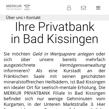
Banking
Kontakt
Menü
Über uns
Kontakt
Die
Ihre Privatbank
Privatbank für
Ihre
in Bad Kissingen
Geldanlage
Sie möchten
Geld in Wertpapiere anlegen
oder
sich über unsere bereits mehrfach
ausgezeichnete
Vermögensverwaltung
informieren? Als eine Kurstadt an der
Fränkischen Saale mit seinen geschätzten
mineralstoffreichen Heilbädern, ist Bad Kissingen
ein idealer Ort für seelisch-mentale Erholung. Die
MERKUR PRIVATBANK Filiale in Bad Kissingen
befindet sich nur wenige Gehminuten vom
Kurgarten, in der Unteren Marktstraße 3. Hier