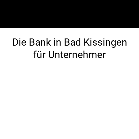
Die Bank in Bad Kissingen
für Unternehmer
Am Standort Bad Kissingen stehen wir
Unternehmern und mittelständischen
Unternehmen auch mit einem umfassenden
Angebot zur Mittelstandsberatung und
Mittelstandsfinanzierung zur Verfügung.
Unternehmensfinanzierung