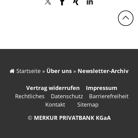
Twitter
Facebook
Xing
LinkedIn
N
Startseite
»
Über uns
»
Newsletter-Archiv
Vertrag widerrufen
Impressum
Rechtliches
Datenschutz
Barrierefreiheit
Kontakt
Sitemap
©
MERKUR PRIVATBANK KGaA