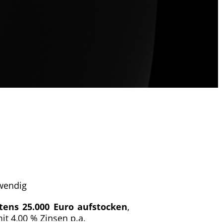
twendig
ens 25.000 Euro aufstocken
,
it 4,00 % Zinsen p.a.