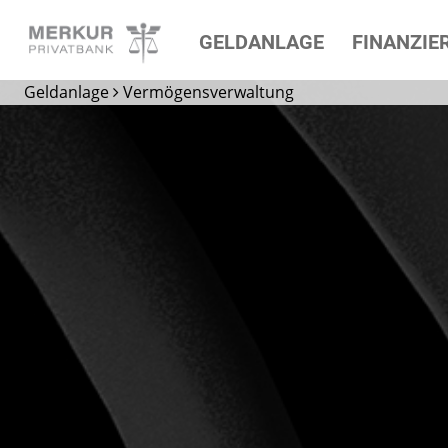
GELDANLAGE
FINANZIE
Die Privatbank für
Geldanlage
Vermögensverwaltung
Ihre Geldanlage