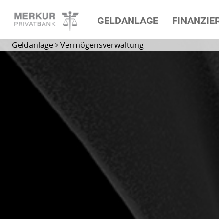
GELDANLAGE
FINANZIE
Die Privatbank für
Geldanlage
Vermögensverwaltung
Ihre Geldanlage