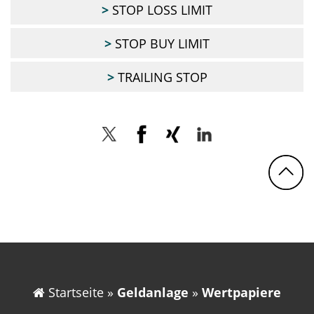
STOP LOSS LIMIT
STOP BUY LIMIT
TRAILING STOP
Twitter
Facebook
Xing
LinkedIn
N
Startseite
»
Geldanlage
»
Wertpapiere