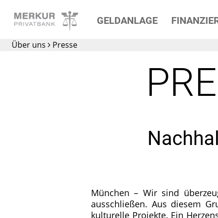
GELDANLAGE
FINANZIE
Die Privatbank für
Über uns
Presse
Ihre Geldanlage
PRE
Nachhalt
München – Wir sind überzeugt,
ausschließen. Aus diesem Gru
kulturelle Projekte. Ein Herze