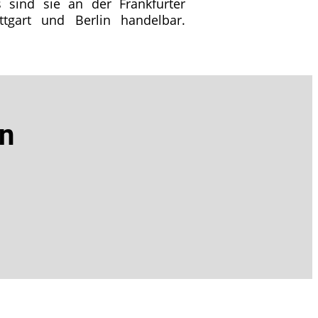
sind sie an der Frankfurter
gart und Berlin handelbar.
en