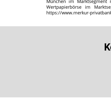
München im Marktsegment m:
Wertpapierbörse im Markts
https://www.merkur-privatban
K