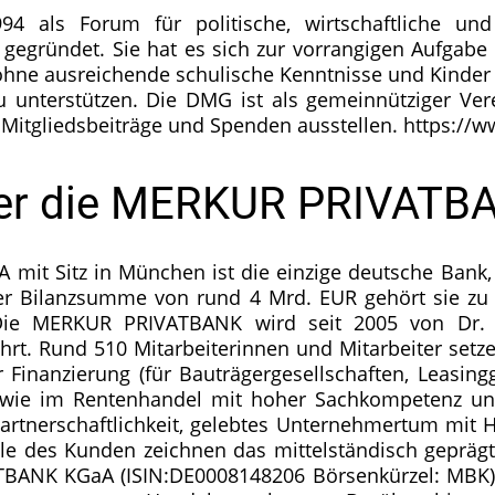
als Forum für politische, wirtschaftliche und g
r gegründet. Sie hat es sich zur vorrangigen Aufgab
 ohne ausreichende schulische Kenntnisse und Kinder 
u unterstützen. Die DMG ist als gemeinnütziger Ve
Mitgliedsbeiträge und Spenden ausstellen. https://
er die MERKUR PRIVATB
t Sitz in München ist die einzige deutsche Bank, d
iner Bilanzsumme von rund 4 Mrd. EUR gehört sie zu
Die MERKUR PRIVATBANK wird seit 2005 von Dr. M
hrt. Rund 510 Mitarbeiterinnen und Mitarbeiter setze
inanzierung (für Bauträgergesellschaften, Leasingg
owie im Rentenhandel mit hoher Sachkompetenz und 
artnerschaftlichkeit, gelebtes Unternehmertum mit 
le des Kunden zeichnen das mittelständisch geprägt
BANK KGaA (ISIN:DE0008148206 Börsenkürzel: MBK) 